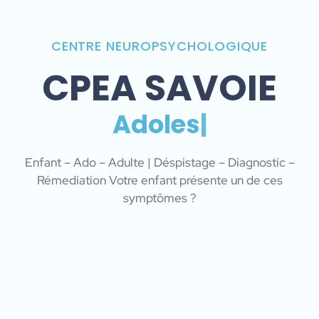
CENTRE NEUROPSYCHOLOGIQUE
CPEA SAVOIE
A
d
o
l
e
s
c
e
|
Enfant – Ado – Adulte | Déspistage – Diagnostic –
Rémediation Votre enfant présente un de ces
symptômes ?